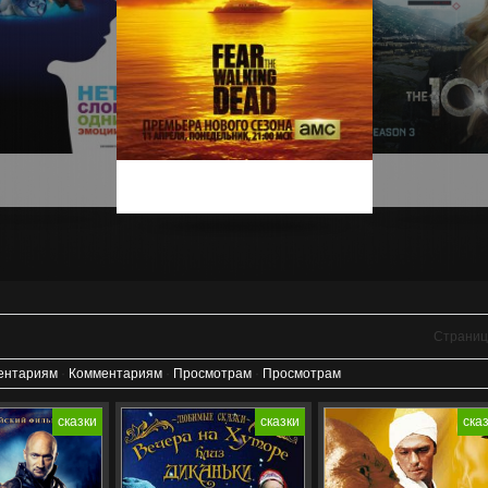
Страни
ентариям
·
Комментариям
·
Просмотрам
·
Просмотрам
зи, Комедия
Жанр: Отечественный,
Год выпуска: 1966
сказки
сказки
ска
Комедия, Приключения
Жанр: Сказка
Год: 1961
ия, Walt Disney