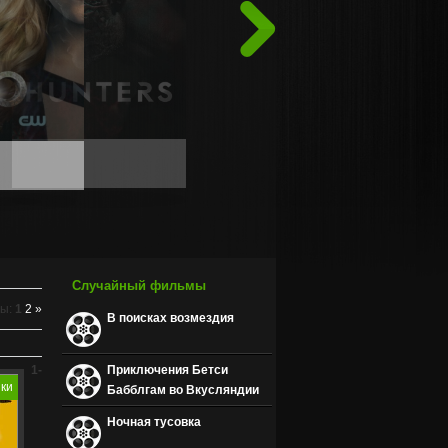
Вперед
Случайный фильмы
цы
:
1
2
»
В поисках возмездия
1-
Приключения Бетси
зки
Бабблгам во Вкусляндии
Ночная тусовка