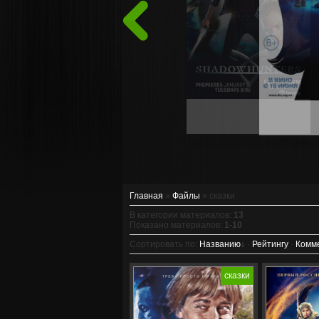
Назад
Главная
»
Файлы
» сказки
В категории материалов
:
13
Показано материалов
:
1-10
Сортировать по
:
Названию
·
Рейтингу
·
Комм
Год: 2011
Жанр: Фэнта
сказки
Страна: Россия
Слоган: «Надо просто
Год: 2009
верить»
Режиссер: Андрей
Страна: Росс