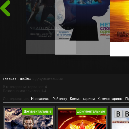
Назад
Главная
»
Файлы
» Документальные
В категории материалов
:
4
Показано материалов
:
1-4
Сортировать по
:
Названию
·
Рейтингу
·
Комментариям
·
Комментариям
·
П
Всемирно известный
Жанр: Документальный,
Жанр: Док
Документальные
Документальные
искатель приключений и
Отечественный
Историчес
специалист по выживанию
рассказывает реальные
Год: 2013
Описание:
истории выживания
Съёмки ра