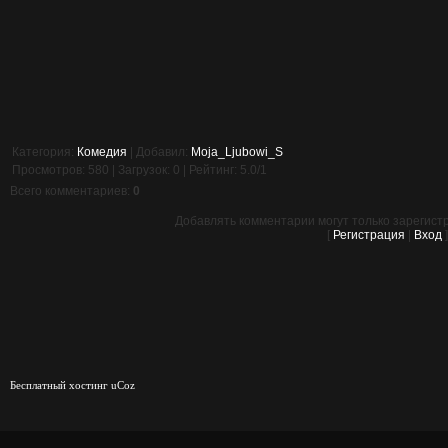
Категория
:
Комедия
|
Добавил
:
Moja_Ljubowi_S
Просмотров
:
580
|
Загрузок
:
0
|
Рейтинг
:
5.0
/
1
Всего комментариев
:
0
Добавлять комментарии могут только зарегис
[
Регистрация
|
Вход
Бесплатный хостинг
uCoz